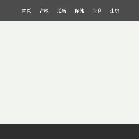
首頁
宮殿
遊艇
保健
茶食
生鮮